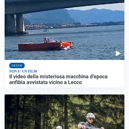
LECCO
NON E' UN FILM
Il video della misteriosa macchina d’epoca
anfibia avvistata vicino a Lecco