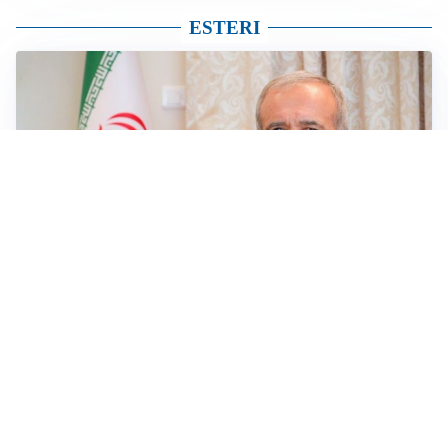
ESTERI
SICUREZZA NAVALE
Hormuz riapre solo se gli USA cambiano condotta: le
condizioni di Teheran
RIAPERTURA FRONTIERE
Crisi Ceuta, Tajani: “Schengen ripristinato solo a
pericolo finito”