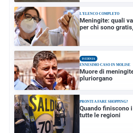
L'ELENCO COMPLETO
Meningite: quali va
per chi sono gratis, 
ISERNIA
ENNESIMO CASO IN MOLISE
Muore di meningite 
pluriorgano
PRONTI A FARE SHOPPING?
Quando finiscono i s
tutte le regioni