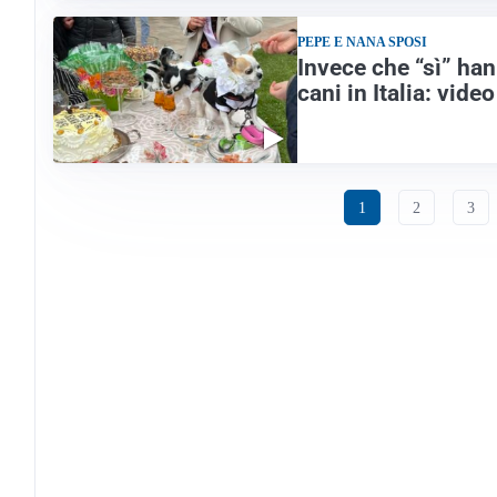
PEPE E NANA SPOSI
Invece che “sì” han
cani in Italia: video
1
2
3