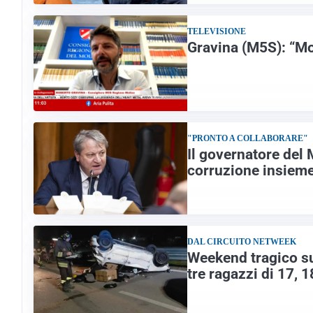
TELEVISIONE
Gravina (M5S): “Mol
"PRONTO A COLLABORARE"
Il governatore del
corruzione insieme
DAL CIRCUITO NETWEEK
Weekend tragico su
tre ragazzi di 17, 1