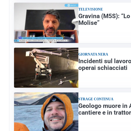
TELEVISIONE
Gravina (M5S): “Lo
Molise”
GIORNATA NERA
Incidenti sul lavor
operai schiacciati
STRAGE CONTINUA
Geologo muore in Al
cantiere e in tratto