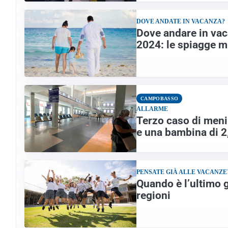
DOVE ANDATE IN VACANZA?
Dove andare in vaca
2024: le spiagge mi
CAMPOBASSO
ALLARME
Terzo caso di meni
e una bambina di 2,
PENSATE GIÀ ALLE VACANZE
Quando è l’ultimo gi
regioni