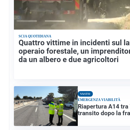
SCIA QUOTIDIANA
Quattro vittime in incidenti sul l
operaio forestale, un imprendito
da un albero e due agricoltori
VASTO
EMERGENZA VIABILITÀ
Riapertura A14 tra 
transito dopo la fr