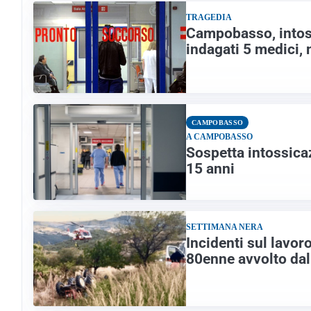
TRAGEDIA
Campobasso, intoss
indagati 5 medici, 
CAMPOBASSO
A CAMPOBASSO
Sospetta intossicaz
15 anni
SETTIMANA NERA
Incidenti sul lavor
80enne avvolto dal