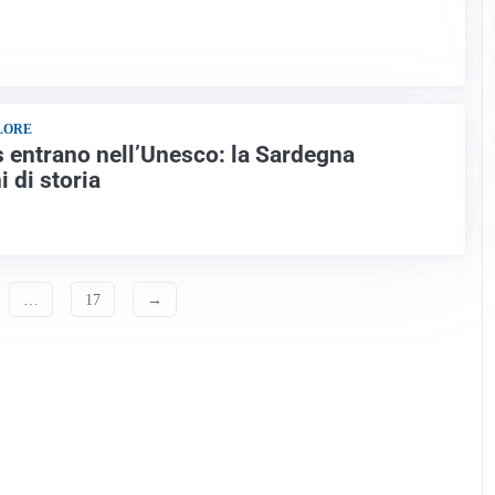
LORE
 entrano nell’Unesco: la Sardegna
 di storia
…
17
→