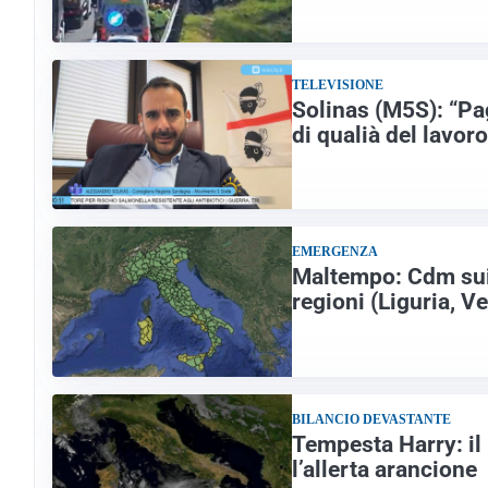
TELEVISIONE
Solinas (M5S): “Pag
di qualià del lavoro
EMERGENZA
Maltempo: Cdm sui 
regioni (Liguria, V
BILANCIO DEVASTANTE
Tempesta Harry: il
l’allerta arancione