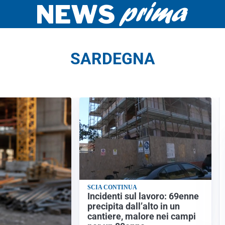
SARDEGNA
SCIA CONTINUA
Incidenti sul lavoro: 69enne
precipita dall’alto in un
cantiere, malore nei campi