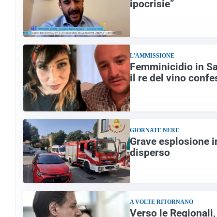
ipocrisie”
L'AMMISSIONE
Femminicidio in Sar
il re del vino confe
GIORNATE NERE
Grave esplosione in 
disperso
A VOLTE RITORNANO
Verso le Regionali,