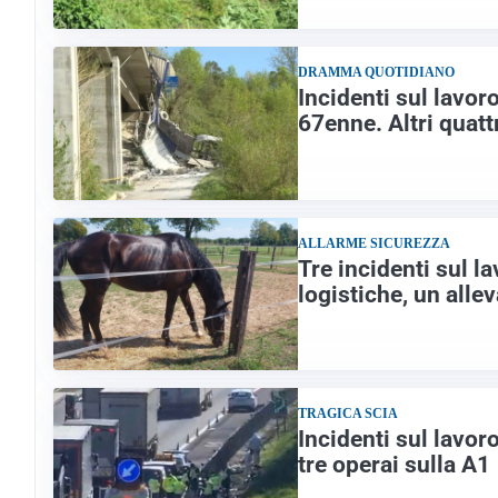
DRAMMA QUOTIDIANO
Incidenti sul lavor
67enne. Altri quattr
ALLARME SICUREZZA
Tre incidenti sul la
logistiche, un alle
TRAGICA SCIA
Incidenti sul lavor
tre operai sulla A1