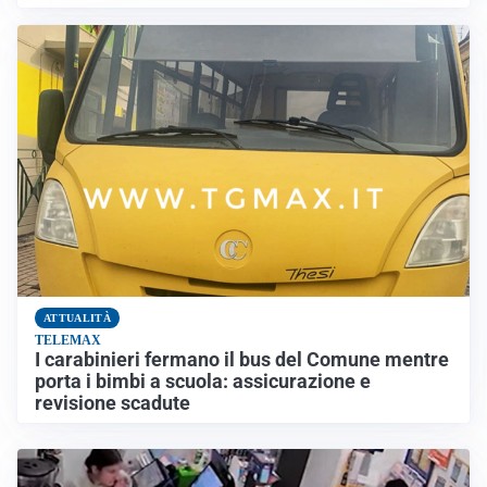
ATTUALITÀ
TELEMAX
I carabinieri fermano il bus del Comune mentre
porta i bimbi a scuola: assicurazione e
revisione scadute