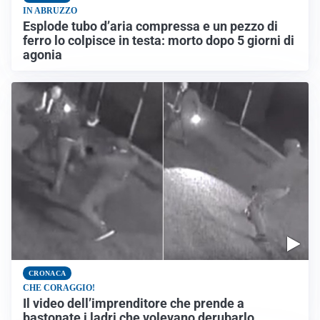
IN ABRUZZO
Esplode tubo d’aria compressa e un pezzo di
ferro lo colpisce in testa: morto dopo 5 giorni di
agonia
CRONACA
CHE CORAGGIO!
Il video dell’imprenditore che prende a
bastonate i ladri che volevano derubarlo