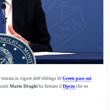
l’entrata in vigore dell’obbligo di
Green pass sui
nistri
Mario Draghi
ha firmato il
Dpcm
che ne