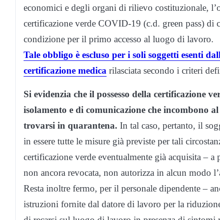
economici e degli organi di rilievo costituzionale, l’o
certificazione verde COVID-19 (c.d. green pass) di c
condizione per il primo accesso al luogo di lavoro.
Tale obbligo è escluso per i soli soggetti esenti 
certificazione medica
rilasciata secondo i criteri def
Si evidenzia che il possesso della certificazione
isolamento e di comunicazione che incombono al 
trovarsi in quarantena.
In tal caso, pertanto, il s
in essere tutte le misure già previste per tali circosta
certificazione verde eventualmente già acquisita – a 
non ancora revocata, non autorizza in alcun modo l’
Resta inoltre fermo, per il personale dipendente – anc
istruzioni fornite dal datore di lavoro per la riduzio
di recarsi sul luogo di lavoro in presenza di sintomi r