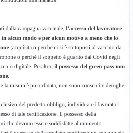
enti dalla campagna vaccinale,
l’accesso del lavoratore
o in alcun modo e per alcun motivo a meno che lo
ione
(acquisita o perché ci si è sottoposti al vaccino da
 tampone o perché il soggetto è guarito dal Covid negli
aceo o digitale. Peraltro,
il possesso del green pass non
ione.
le la misura è preordinata, non sono consentite deroghe
elusivo del predetto obbligo, individuare i lavoratori
sso di tale certificazione. Il possesso della
ioni che devono essere soddisfatte al momento
iari il possesso della predetta certificazione, ma non sia