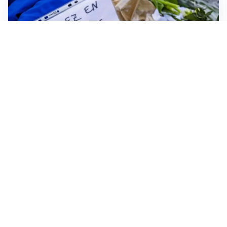
FRIZIONI TRA PAESI
Strage di Crans-Montana, la Svizzera nega all’Italia la
parte civile: Roma presenta ricorso
NON SI FERMA LA TENSIONE
Crisi Ceuta, la Spagna attacca l’Italia: “Revochi i
controlli alle frontiere o prenderemo contromisure”
MEDIO ORIENTE
Stretto di Hormuz, Iran e Oman trovano un accordo
sulle rotte: si apre la possibilità di una tregua