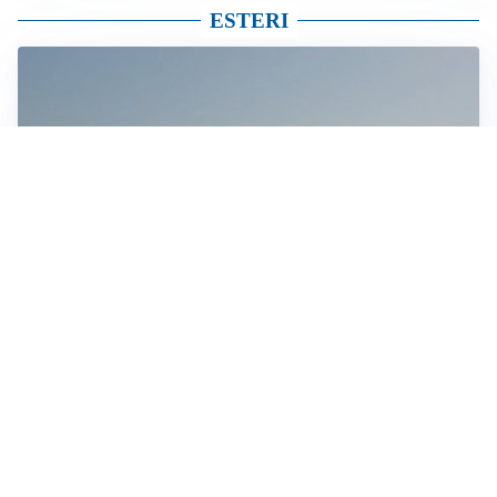
ESTERI
MEDIO ORIENTE
Stretto di Hormuz, Iran e Oman trovano un accordo
sulle rotte: si apre la possibilità di una tregua
IN GERMANIA
Aeroporto Lipsia: un drone urta un cargo DHL, un altro
trovato con esplosivo vicino a un aereo ucraino