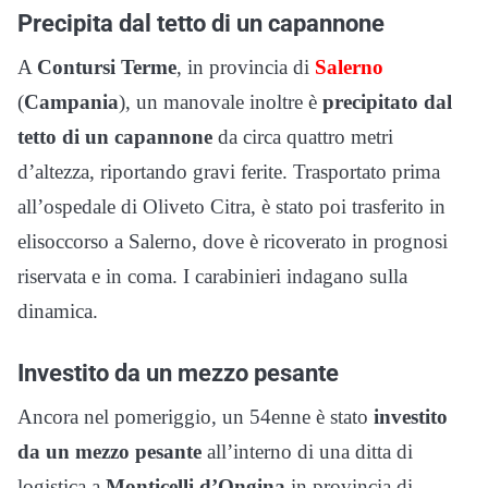
Precipita dal tetto di un capannone
A
Contursi
Terme
, in provincia di
Salerno
(
Campania
), un manovale inoltre è
precipitato dal
tetto di un capannone
da circa quattro metri
d’altezza, riportando gravi ferite. Trasportato prima
all’ospedale di Oliveto Citra, è stato poi trasferito in
elisoccorso a Salerno, dove è ricoverato in prognosi
riservata e in coma. I carabinieri indagano sulla
dinamica.
Investito da un mezzo pesante
Ancora nel pomeriggio, un 54enne è stato
investito
da un mezzo pesante
all’interno di una ditta di
logistica a
Monticelli d’Ongina
in provincia di