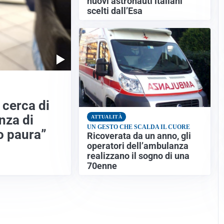
nuovi astronauti italiani
scelti dall’Esa
 cerca di
nza di
ATTUALITÀ
UN GESTO CHE SCALDA IL CUORE
o paura”
Ricoverata da un anno, gli
operatori dell’ambulanza
realizzano il sogno di una
70enne