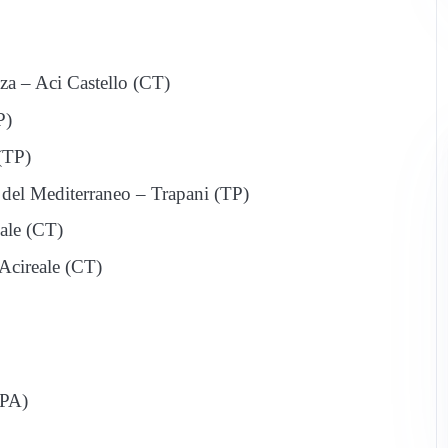
zza – Aci Castello (CT)
P)
(TP)
a del Mediterraneo – Trapani (TP)
eale (CT)
 Acireale (CT)
(PA)