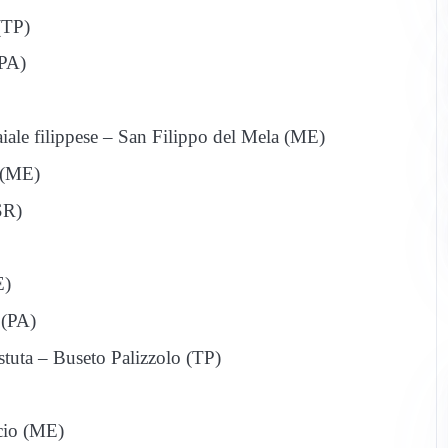
(TP)
(PA)
iale filippese – San Filippo del Mela (ME)
 (ME)
SR)
E)
 (PA)
ustuta – Buseto Palizzolo (TP)
cio (ME)