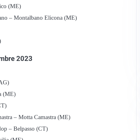
sico (ME)
bano – Montalbano Elicona (ME)
)
vembre 2023
(AG)
ea (ME)
CT)
amastra – Motta Camastra (ME)
 dop – Belpasso (CT)
cilia (ME)