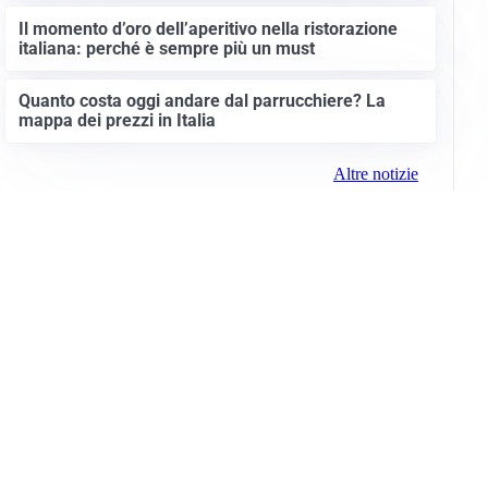
Il momento d’oro dell’aperitivo nella ristorazione
italiana: perché è sempre più un must
Quanto costa oggi andare dal parrucchiere? La
mappa dei prezzi in Italia
Altre notizie
Info e note legali
Gruppo Netweek
Siti del gruppo
Messaggi elettorali
Privacy Policy
Cookie Policy