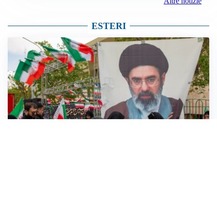
Altre notizie
ESTERI
MEDIO ORIENTE
Iran-Usa: guida suprema Mojtaba Khamenei in fin di
vita, resta lo stallo su Hormuz
VENDETTA IBERICA