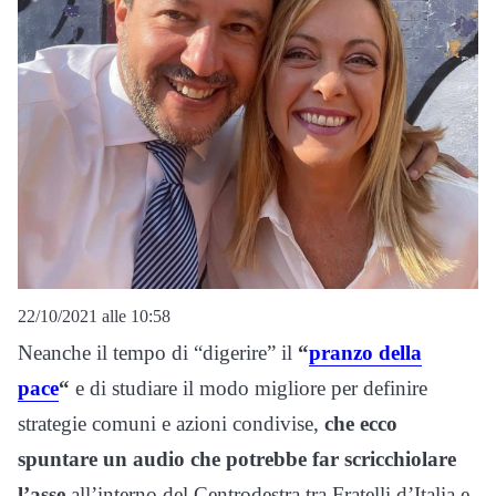
22/10/2021 alle 10:58
Neanche il tempo di “digerire” il
“
pranzo della
pace
“
e di studiare il modo migliore per definire
strategie comuni e azioni condivise,
che ecco
spuntare un audio che potrebbe far scricchiolare
l’asse
all’interno del Centrodestra tra Fratelli d’Italia e