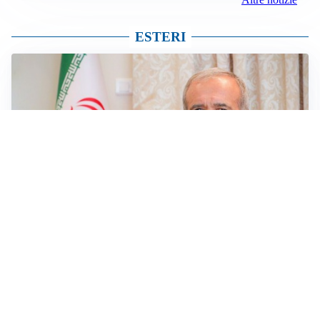
ESTERI
SICUREZZA NAVALE
Hormuz riapre solo se gli USA cambiano condotta: le
condizioni di Teheran
RIAPERTURA FRONTIERE
Crisi Ceuta, Tajani: “Schengen ripristinato solo a