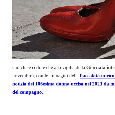
Ciò che è certo è che alla vigilia della
Giornata inter
novembre), con le immagini della
fiaccolata in ric
notizia del 106esima donna uccisa nel 2023 da ma
del compagno.