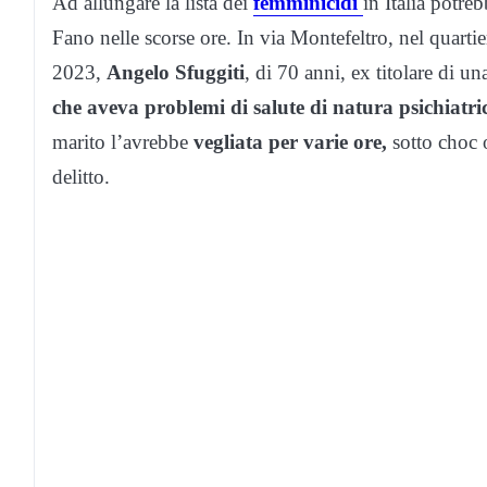
Ad allungare la lista dei
femminicidi
in Italia potre
Fano nelle scorse ore. In via Montefeltro, nel quart
2023,
Angelo Sfuggiti
, di 70 anni, ex titolare di u
che aveva problemi di salute di natura psichiatri
marito l’avrebbe
vegliata per varie ore,
sotto choc o
delitto.