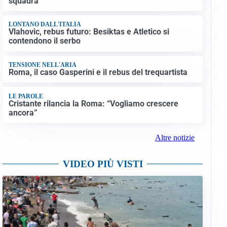
LE PAROLE
Spalletti prepara la Juve: “Con l’Inter servirà essere
squadra”
LONTANO DALL'ITALIA
Vlahovic, rebus futuro: Besiktas e Atletico si
contendono il serbo
TENSIONE NELL'ARIA
Roma, il caso Gasperini e il rebus del trequartista
LE PAROLE
Cristante rilancia la Roma: “Vogliamo crescere
ancora”
Altre notizie
VIDEO PIÙ VISTI