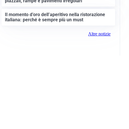
Muletto elettrico anche all’aperto? Cosa cambia tra
piazzali, rampe e pavimenti irregolari
Il momento d’oro dell’aperitivo nella ristorazione
italiana: perché è sempre più un must
Altre notizie
Info e note legali
Gruppo Netweek
Siti del gruppo
Messaggi elettorali
Privacy Policy