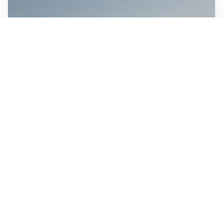
MEDIO ORIENTE
Stretto di Hormuz, Iran e Oman trovano un accordo
sulle rotte: si apre la possibilità di una tregua
IN GERMANIA
Aeroporto Lipsia: un drone urta un cargo DHL, un altro
trovato con esplosivo vicino a un aereo ucraino
CONTINUANO I NEGOZIATI
Riapertura stretto di Hormuz, Trump: “Accordo
possibile oggi o domani”