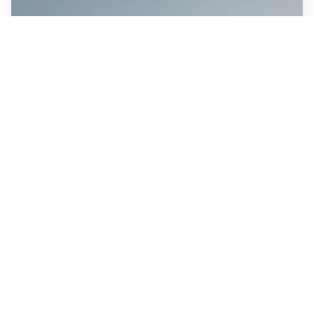
MEDIO ORIENTE
Stretto di Hormuz, Iran e Oman trovano un accordo
sulle rotte: si apre la possibilità di una tregua
IN GERMANIA
Aeroporto Lipsia: un drone urta un cargo DHL, un altro
trovato con esplosivo vicino a un aereo ucraino
CONTINUANO I NEGOZIATI
Riapertura stretto di Hormuz, Trump: “Accordo
possibile oggi o domani”