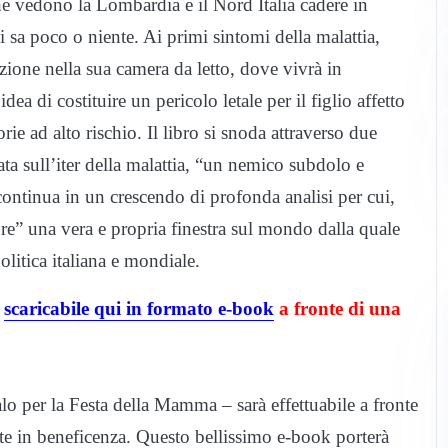
he vedono la Lombardia e il Nord Italia cadere in
si sa poco o niente. Ai primi sintomi della malattia,
zione nella sua camera da letto, dove vivrà in
dea di costituire un pericolo letale per il figlio affetto
rie ad alto rischio. Il libro si snoda attraverso due
ata sull’iter della malattia, “un nemico subdolo e
continua in un crescendo di profonda analisi per cui,
pre” una vera e propria finestra sul mondo dalla quale
politica italiana e mondiale.
è
scaricabile qui in formato e-book
a fronte di una
lo per la Festa della Mamma – sarà effettuabile a fronte
nte in beneficenza. Questo bellissimo e-book porterà