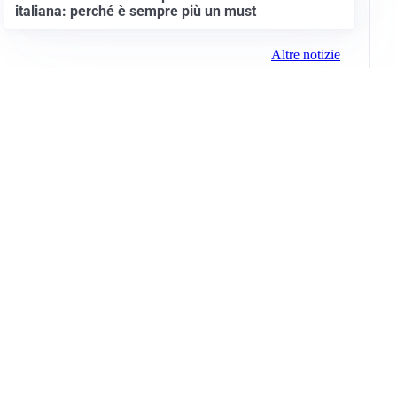
italiana: perché è sempre più un must
Altre notizie
Info e note legali
Gruppo Netweek
Siti del gruppo
Messaggi elettorali
Privacy Policy
Cookie Policy
© 2026 Media (iN) Srl. Tutti i diritti riservati.