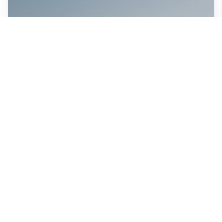
MEDIO ORIENTE
Stretto di Hormuz, Iran e Oman trovano un accordo
sulle rotte: si apre la possibilità di una tregua
IN GERMANIA
Aeroporto Lipsia: un drone urta un cargo DHL, un altro
trovato con esplosivo vicino a un aereo ucraino
CONTINUANO I NEGOZIATI
Riapertura stretto di Hormuz, Trump: “Accordo
possibile oggi o domani”