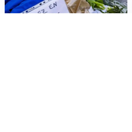
FRIZIONI TRA PAESI
Strage di Crans-Montana, la Svizzera nega all’Italia la
parte civile: Roma presenta ricorso
NON SI FERMA LA TENSIONE
Crisi Ceuta, la Spagna attacca l’Italia: “Revochi i
controlli alle frontiere o prenderemo contromisure”
MEDIO ORIENTE
Stretto di Hormuz, Iran e Oman trovano un accordo
sulle rotte: si apre la possibilità di una tregua