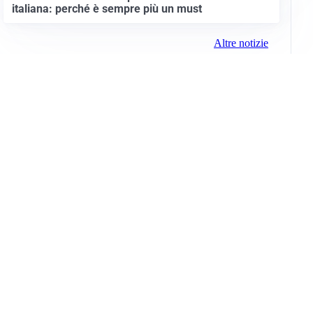
italiana: perché è sempre più un must
Altre notizie
Info e note legali
Gruppo Netweek
Siti del gruppo
Messaggi elettorali
Privacy Policy
Cookie Policy
© 2026 Media (iN) Srl. Tutti i diritti riservati.