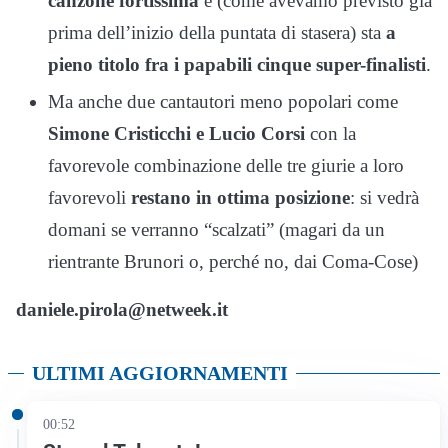
canzone fortissima
e (come avevamo previsto già
prima dell’inizio della puntata di stasera) sta
a
pieno titolo fra i papabili cinque super-finalisti
.
Ma anche due cantautori meno popolari come
Simone Cristicchi e Lucio Corsi
con la
favorevole combinazione delle tre giurie a loro
favorevoli
restano in ottima posizione
: si vedrà
domani se verranno “scalzati” (magari da un
rientrante Brunori o, perché no, dai Coma-Cose)
daniele.pirola@netweek.it
ULTIMI AGGIORNAMENTI
00:52