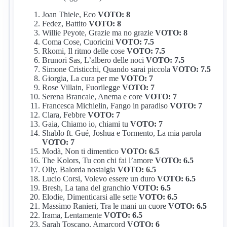
Joan Thiele, Eco
VOTO: 8
Fedez, Battito
VOTO: 8
Willie Peyote, Grazie ma no grazie
VOTO: 8
Coma Cose, Cuoricini
VOTO: 7.5
Rkomi, Il ritmo delle cose
VOTO: 7.5
Brunori Sas, L’albero delle noci
VOTO: 7.5
Simone Cristicchi, Quando sarai piccola
VOTO: 7.5
Giorgia, La cura per me
VOTO: 7
Rose Villain, Fuorilegge
VOTO: 7
Serena Brancale, Anema e core
VOTO: 7
Francesca Michielin, Fango in paradiso
VOTO: 7
Clara, Febbre
VOTO: 7
Gaia, Chiamo io, chiami tu
VOTO: 7
Shablo ft. Gué, Joshua e Tormento, La mia parola
VOTO: 7
Modà, Non ti dimentico
VOTO: 6.5
The Kolors, Tu con chi fai l’amore
VOTO: 6.5
Olly, Balorda nostalgia
VOTO: 6.5
Lucio Corsi, Volevo essere un duro
VOTO: 6.5
Bresh, La tana del granchio
VOTO: 6.5
Elodie, Dimenticarsi alle sette
VOTO: 6.5
Massimo Ranieri, Tra le mani un cuore
VOTO: 6.5
Irama, Lentamente
VOTO: 6.5
Sarah Toscano, Amarcord
VOTO: 6