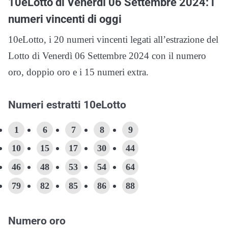
10eLotto di Venerdì 06 Settembre 2024: i
numeri vincenti di oggi
10eLotto, i 20 numeri vincenti legati all’estrazione del
Lotto di Venerdì 06 Settembre 2024 con il numero
oro, doppio oro e i 15 numeri extra.
Numeri estratti 10eLotto
1
6
7
8
9
10
15
17
30
44
46
48
53
54
64
79
82
85
86
88
Numero oro