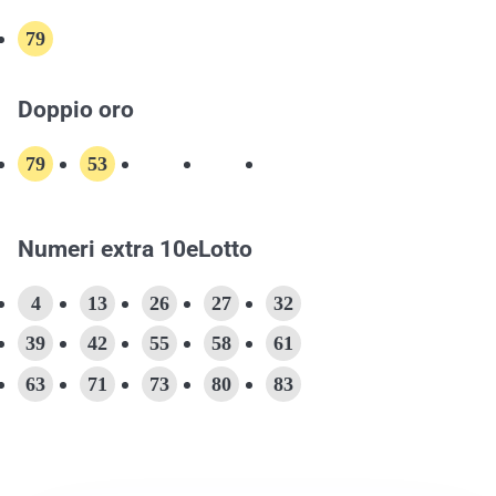
79
Doppio oro
79
53
Numeri extra 10eLotto
4
13
26
27
32
39
42
55
58
61
63
71
73
80
83