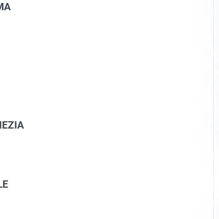
MA
EZIA
LE