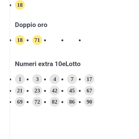
18
Doppio oro
18
71
Numeri extra 10eLotto
1
3
4
7
17
21
23
42
45
67
69
72
82
86
90