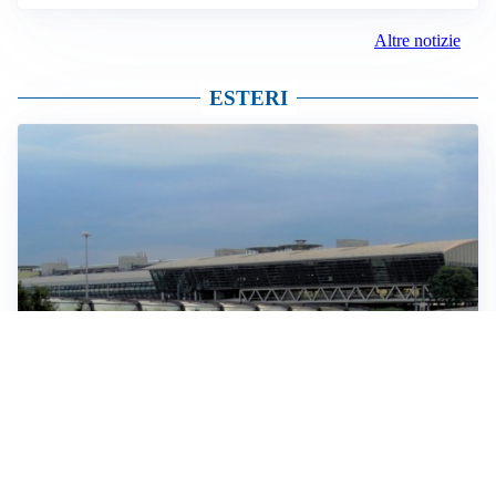
Altre notizie
ESTERI
IN GERMANIA
Aeroporto Lipsia: un drone urta un cargo DHL, un altro
trovato con esplosivo vicino a un aereo ucraino