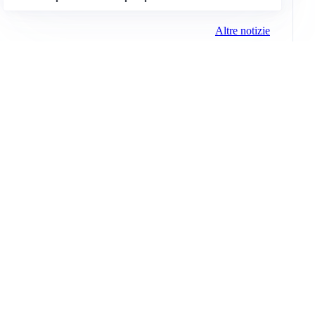
Altre notizie
Info e note legali
Gruppo Netweek
Siti del gruppo
Messaggi elettorali
Privacy Policy
Cookie Policy
© 2026 Media (iN) Srl. Tutti i diritti riservati.