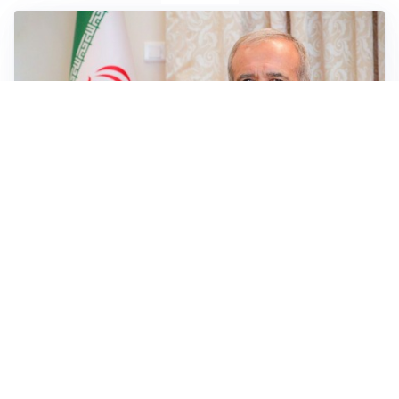
SICUREZZA NAVALE
Hormuz riapre solo se gli USA cambiano condotta: le
condizioni di Teheran
RIAPERTURA FRONTIERE
Crisi Ceuta, Tajani: “Schengen ripristinato solo a
pericolo finito”