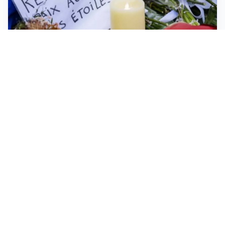
FRIZIONI TRA PAESI
Strage di Crans-Montana, la Svizzera nega all’Italia la
parte civile: Roma presenta ricorso
NON SI FERMA LA TENSIONE
Crisi Ceuta, la Spagna attacca l’Italia: “Revochi i
controlli alle frontiere o prenderemo contromisure”
MEDIO ORIENTE
Stretto di Hormuz, Iran e Oman trovano un accordo
sulle rotte: si apre la possibilità di una tregua
IN GERMANIA
Aeroporto Lipsia: un drone urta un cargo DHL, un altro
trovato con esplosivo vicino a un aereo ucraino