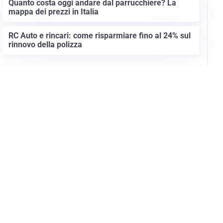
Quanto costa oggi andare dal parrucchiere? La
mappa dei prezzi in Italia
RC Auto e rincari: come risparmiare fino al 24% sul
rinnovo della polizza
Altre notizie
Info e note legali
Gruppo Netweek
Siti del gruppo
Messaggi elettorali
Privacy Policy
Cookie Policy