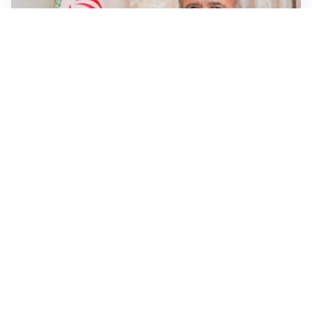
SICUREZZA NAVALE
Hormuz riapre solo se gli USA cambiano condotta: le
condizioni di Teheran
RIAPERTURA FRONTIERE
Crisi Ceuta, Tajani: “Schengen ripristinato solo a
pericolo finito”
MEDIO ORIENTE
Iran-Usa: guida suprema Mojtaba Khamenei in fin di
vita, resta lo stallo su Hormuz