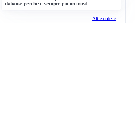
italiana: perché è sempre più un must
Altre notizie
Info e note legali
Gruppo Netweek
Siti del gruppo
Messaggi elettorali
Privacy Policy
Cookie Policy
© 2026 Media (iN) Srl. Tutti i diritti riservati.