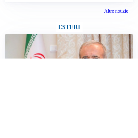
Altre notizie
ESTERI
SICUREZZA NAVALE
Hormuz riapre solo se gli USA cambiano condotta: le
condizioni di Teheran