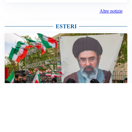
Altre notizie
ESTERI
MEDIO ORIENTE
Iran-Usa: guida suprema Mojtaba Khamenei in fin di
vita, resta lo stallo su Hormuz