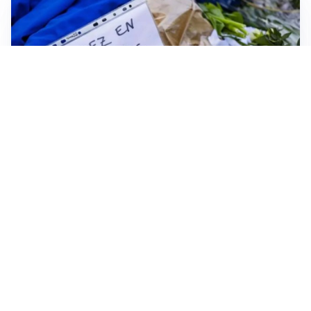
FRIZIONI TRA PAESI
Strage di Crans-Montana, la Svizzera nega all’Italia la
parte civile: Roma presenta ricorso
NON SI FERMA LA TENSIONE
Crisi Ceuta, la Spagna attacca l’Italia: “Revochi i
controlli alle frontiere o prenderemo contromisure”
MEDIO ORIENTE
Stretto di Hormuz, Iran e Oman trovano un accordo