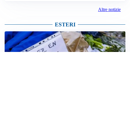
Altre notizie
ESTERI
FRIZIONI TRA PAESI
Strage di Crans-Montana, la Svizzera nega all’Italia la
parte civile: Roma presenta ricorso