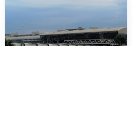
IN GERMANIA
Aeroporto Lipsia: un drone urta un cargo DHL, un altro
trovato con esplosivo vicino a un aereo ucraino
CONTINUANO I NEGOZIATI
Riapertura stretto di Hormuz, Trump: “Accordo
possibile oggi o domani”
SITUAZIONE SOTTO CONTROLLO
Migranti, l’UE rassicura l’Italia e difende la Spagna: