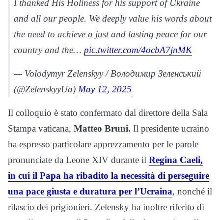
I thanked His Holiness for his support of Ukraine
and all our people. We deeply value his words about
the need to achieve a just and lasting peace for our
country and the…
pic.twitter.com/4ocbA7jnMK
— Volodymyr Zelenskyy / Володимир Зеленський
(@ZelenskyyUa)
May 12, 2025
Il colloquio è stato confermato dal direttore della Sala
Stampa vaticana,
Matteo Bruni.
Il presidente ucraino
ha espresso particolare apprezzamento per le parole
pronunciate da Leone XIV durante il
Regina Caeli,
in cui il Papa ha ribadito la necessità di perseguire
una pace giusta e duratura per l’Ucraina
, nonché il
rilascio dei prigionieri. Zelensky ha inoltre riferito di