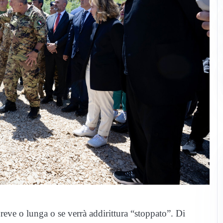
reve o lunga o se verrà addirittura “stoppato”. Di