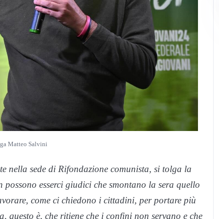
ega Matteo Salvini
nte nella sede di Rifondazione comunista, si tolga la
Non possono esserci giudici che smontano la sera quello
avorare, come ci chiedono i cittadini, per portare più
, questo è, che ritiene che i confini non servano e che