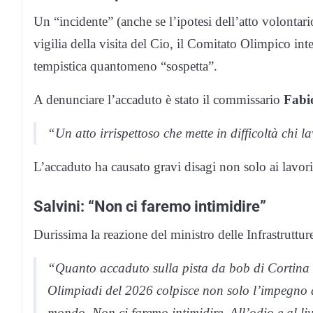
Un “incidente” (anche se l’ipotesi dell’atto volontar
vigilia della visita del Cio, il Comitato Olimpico in
tempistica quantomeno “sospetta”.
A denunciare l’accaduto è stato il commissario
Fabi
“Un atto irrispettoso che mette in difficoltà chi l
L’accaduto ha causato gravi disagi non solo ai lavori 
Salvini: “Non ci faremo intimidire”
Durissima la reazione del ministro delle Infrastruttur
“Quanto accaduto sulla pista da bob di Cortina è 
Olimpiadi del 2026 colpisce non solo l’impegno di
mondo. Non ci faremo intimidire. All’odio e al li