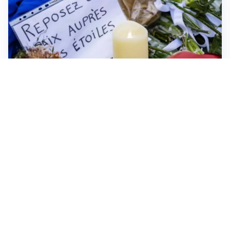
FRIZIONI TRA PAESI
Strage di Crans-Montana, la Svizzera nega all’Italia la
parte civile: Roma presenta ricorso
NON SI FERMA LA TENSIONE
Crisi Ceuta, la Spagna attacca l’Italia: “Revochi i
controlli alle frontiere o prenderemo contromisure”
MEDIO ORIENTE
Stretto di Hormuz, Iran e Oman trovano un accordo
sulle rotte: si apre la possibilità di una tregua