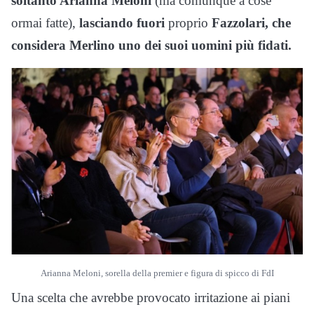
soltanto Arianna Meloni
(ma comunque a cose
ormai fatte),
lasciando fuori
proprio
Fazzolari, che
considera Merlino uno dei suoi uomini più fidati.
Arianna Meloni, sorella della premier e figura di spicco di FdI
Una scelta che avrebbe provocato irritazione ai piani