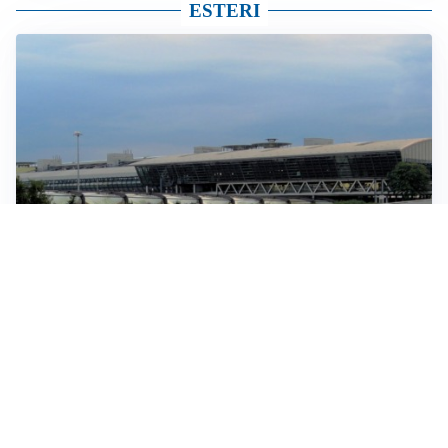
ESTERI
IN GERMANIA
Aeroporto Lipsia: un drone urta un cargo DHL, un altro
trovato con esplosivo vicino a un aereo ucraino
CONTINUANO I NEGOZIATI
Riapertura stretto di Hormuz, Trump: “Accordo
possibile oggi o domani”