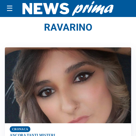
☰
RAVARINO
CRONACA
ANCORA TANTI MISTERI