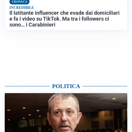
CRONACA
INCREDIBILE
Il latitante influencer che evade dai domiciliari
e fa i video su TikTok. Ma tra i followers ci
sono… i Carabinieri
POLITICA