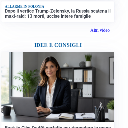
ALLARME IN POLONIA
Dopo il vertice Trump-Zelensky, la Russia scatena il
maxi-raid: 13 morti, uccise intere famiglie
Altri video
IDEE E CONSIGLI
Back to City: l’outfit perfetto per riprendere in mano