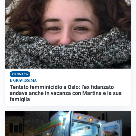
CRONACA
È GRAVISSIMA
Tentato femminicidio a Oslo: l’ex fidanzato
andava anche in vacanza con Martina e la sua
famiglia