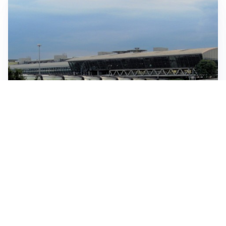
IN GERMANIA
Aeroporto Lipsia: un drone urta un cargo DHL, un altro
trovato con esplosivo vicino a un aereo ucraino
CONTINUANO I NEGOZIATI
Riapertura stretto di Hormuz, Trump: “Accordo
possibile oggi o domani”
SITUAZIONE SOTTO CONTROLLO
Migranti, l’UE rassicura l’Italia e difende la Spagna: