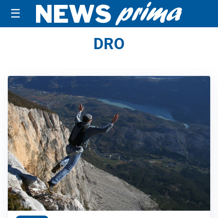
☰
DRO