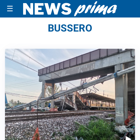
☰
BUSSERO