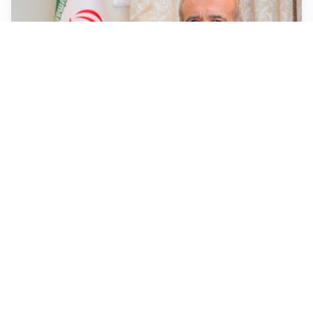
SICUREZZA NAVALE
Hormuz riapre solo se gli USA cambiano condotta: le
condizioni di Teheran
RIAPERTURA FRONTIERE
Crisi Ceuta, Tajani: “Schengen ripristinato solo a
pericolo finito”
MEDIO ORIENTE
Iran-Usa: guida suprema Mojtaba Khamenei in fin di
vita, resta lo stallo su Hormuz