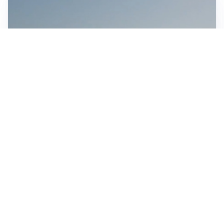
MEDIO ORIENTE
Stretto di Hormuz, Iran e Oman trovano un accordo
sulle rotte: si apre la possibilità di una tregua
IN GERMANIA
Aeroporto Lipsia: un drone urta un cargo DHL, un altro
trovato con esplosivo vicino a un aereo ucraino
CONTINUANO I NEGOZIATI
Riapertura stretto di Hormuz, Trump: “Accordo