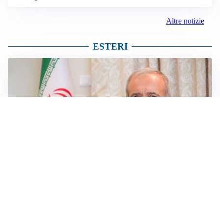
Altre notizie
ESTERI
SICUREZZA NAVALE
Hormuz riapre solo se gli USA cambiano condotta: le
condizioni di Teheran